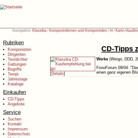
Navigation:
Klassika
/
Komponistinnen und Komponisten
/
H
/
Karin Haußm
Rubriken
CD-Tipps z
Komponisten
Dirigenten
Werke
(Wergo, DDD, 2
Textdichter
Gattungen
FonoForum 09/04: "Das 
Begriffe
einen ganz eigenen Bli
[
Details
]
Tempi
Jahrestage
Kataloge
Einkaufen
CD-Tipps
Angebote
Service
Suchen
Kontakt
Impressum
Datenschutz