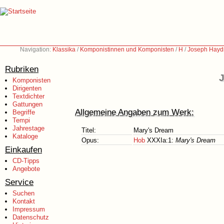
Navigation:
Klassika
/
Komponistinnen und Komponisten
/
H
/
Joseph Hayd
Rubriken
J
Komponisten
Dirigenten
Textdichter
Gattungen
Allgemeine Angaben zum Werk:
Begriffe
Tempi
Jahrestage
Titel:
Mary's Dream
Kataloge
Opus:
Hob
XXXIa:1:
Mary's Dream
Einkaufen
CD-Tipps
Angebote
Service
Suchen
Kontakt
Impressum
Datenschutz