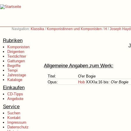
Navigation:
Klassika
/
Komponistinnen und Komponisten
/
H
/
Joseph Hayd
Rubriken
J
Komponisten
Dirigenten
Textdichter
Gattungen
Allgemeine Angaben zum Werk:
Begriffe
Tempi
Jahrestage
Titel:
O'er Bogie
Kataloge
Opus:
Hob
XXXIa:16 bis:
O'er Bogie
Einkaufen
CD-Tipps
Angebote
Service
Suchen
Kontakt
Impressum
Datenschutz