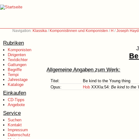
Navigation:
Klassika
/
Komponistinnen und Komponisten
/
H
/
Joseph Hayd
Rubriken
J
Komponisten
Be
Dirigenten
Textdichter
Gattungen
Allgemeine Angaben zum Werk:
Begriffe
Tempi
Jahrestage
Titel:
Be kind to the Young thing
Kataloge
Opus:
Hob
XXXIa:54:
Be kind to the 
Einkaufen
CD-Tipps
Angebote
Service
Suchen
Kontakt
Impressum
Datenschutz