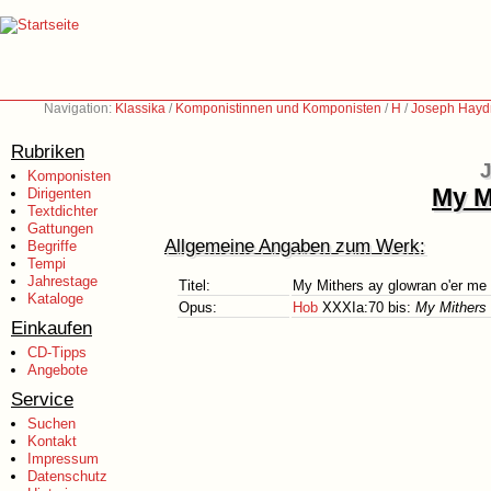
Navigation:
Klassika
/
Komponistinnen und Komponisten
/
H
/
Joseph Hayd
Rubriken
J
Komponisten
My M
Dirigenten
Textdichter
Gattungen
Allgemeine Angaben zum Werk:
Begriffe
Tempi
Jahrestage
Titel:
My Mithers ay glowran o'er me
Kataloge
Opus:
Hob
XXXIa:70 bis:
My Mithers 
Einkaufen
CD-Tipps
Angebote
Service
Suchen
Kontakt
Impressum
Datenschutz