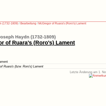
n (1732-1809)
/
Bearbeitung
/
McGregor of Ruara's (Roro's) Lament
oseph Haydn (1732-1809)
r of Ruara's (Roro's) Lament
Lament
of Ruara's (bzw. Roro's) Lament
Letzte Änderung am 1. N