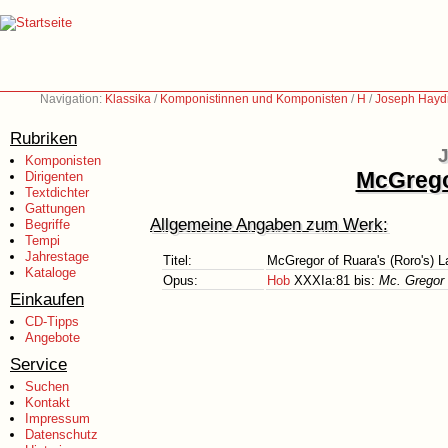
Navigation:
Klassika
/
Komponistinnen und Komponisten
/
H
/
Joseph Hayd
Rubriken
J
Komponisten
McGrego
Dirigenten
Textdichter
Gattungen
Allgemeine Angaben zum Werk:
Begriffe
Tempi
Jahrestage
Titel:
McGregor of Ruara's (Roro's) 
Kataloge
Opus:
Hob
XXXIa:81 bis:
Mc. Gregor 
Einkaufen
CD-Tipps
Angebote
Service
Suchen
Kontakt
Impressum
Datenschutz