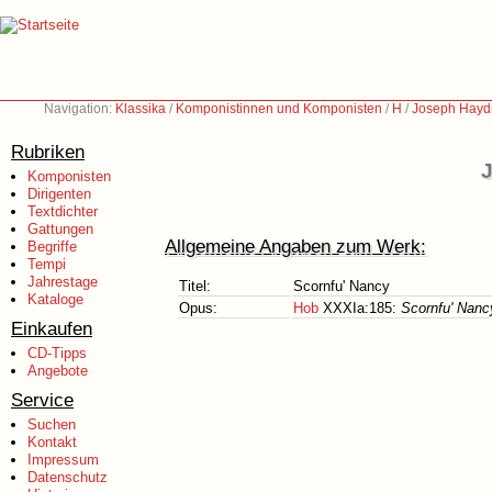
Navigation:
Klassika
/
Komponistinnen und Komponisten
/
H
/
Joseph Hayd
Rubriken
J
Komponisten
Dirigenten
Textdichter
Gattungen
Allgemeine Angaben zum Werk:
Begriffe
Tempi
Jahrestage
Titel:
Scornfu' Nancy
Kataloge
Opus:
Hob
XXXIa:185:
Scornfu' Nanc
Einkaufen
CD-Tipps
Angebote
Service
Suchen
Kontakt
Impressum
Datenschutz