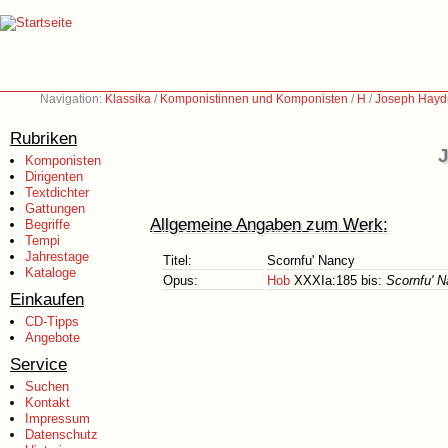
Navigation:
Klassika
/
Komponistinnen und Komponisten
/
H
/
Joseph Hayd
Rubriken
J
Komponisten
Dirigenten
Textdichter
Gattungen
Allgemeine Angaben zum Werk:
Begriffe
Tempi
Jahrestage
Titel:
Scornfu' Nancy
Kataloge
Opus:
Hob
XXXIa:185 bis:
Scornfu' 
Einkaufen
CD-Tipps
Angebote
Service
Suchen
Kontakt
Impressum
Datenschutz