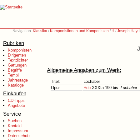
Navigation:
Klassika
/
Komponistinnen und Komponisten
/
H
/
Joseph Hayd
Rubriken
J
Komponisten
Dirigenten
Textdichter
Gattungen
Allgemeine Angaben zum Werk:
Begriffe
Tempi
Jahrestage
Titel:
Lochaber
Kataloge
Opus:
Hob
XXXIa:190 bis:
Lochaber
Einkaufen
CD-Tipps
Angebote
Service
Suchen
Kontakt
Impressum
Datenschutz