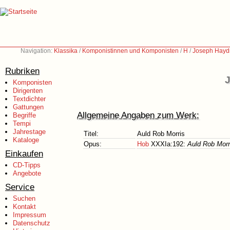
Navigation:
Klassika
/
Komponistinnen und Komponisten
/
H
/
Joseph Hayd
Rubriken
J
Komponisten
Dirigenten
Textdichter
Gattungen
Allgemeine Angaben zum Werk:
Begriffe
Tempi
Jahrestage
Titel:
Auld Rob Morris
Kataloge
Opus:
Hob
XXXIa:192:
Auld Rob Morr
Einkaufen
CD-Tipps
Angebote
Service
Suchen
Kontakt
Impressum
Datenschutz