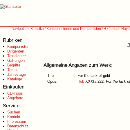
Navigation:
Klassika
/
Komponistinnen und Komponisten
/
H
/
Joseph Hayd
Rubriken
J
Komponisten
Dirigenten
Textdichter
Gattungen
Allgemeine Angaben zum Werk:
Begriffe
Tempi
Jahrestage
Titel:
For the lack of gold
Kataloge
Opus:
Hob
XXXIa:222:
For the lack o
Einkaufen
CD-Tipps
Angebote
Service
Suchen
Kontakt
Impressum
Datenschutz