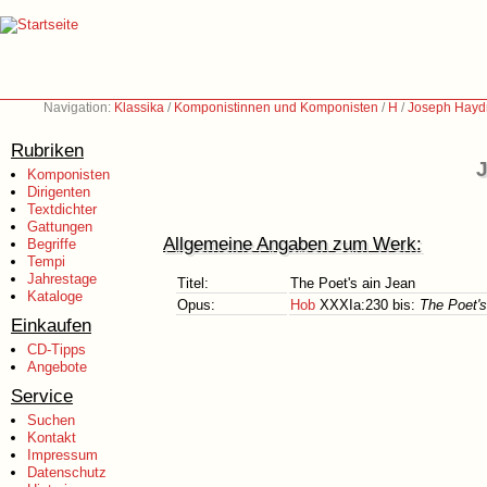
Navigation:
Klassika
/
Komponistinnen und Komponisten
/
H
/
Joseph Hayd
Rubriken
J
Komponisten
Dirigenten
Textdichter
Gattungen
Allgemeine Angaben zum Werk:
Begriffe
Tempi
Jahrestage
Titel:
The Poet's ain Jean
Kataloge
Opus:
Hob
XXXIa:230 bis:
The Poet's
Einkaufen
CD-Tipps
Angebote
Service
Suchen
Kontakt
Impressum
Datenschutz