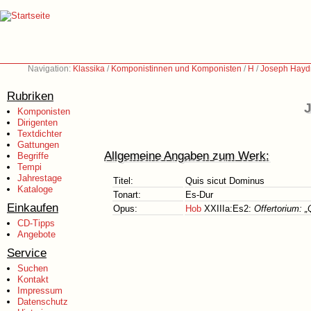
Navigation:
Klassika
/
Komponistinnen und Komponisten
/
H
/
Joseph Hayd
Rubriken
J
Komponisten
Dirigenten
Textdichter
Gattungen
Allgemeine Angaben zum Werk:
Begriffe
Tempi
Jahrestage
Titel:
Quis sicut Dominus
Kataloge
Tonart:
Es-Dur
Einkaufen
Opus:
Hob
XXIIIa:Es2:
Offertorium: 
CD-Tipps
Angebote
Service
Suchen
Kontakt
Impressum
Datenschutz