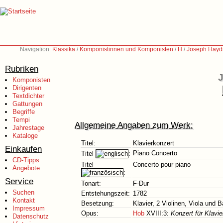
Navigation:
Klassika
/
Komponistinnen und Komponisten
/
H
/
Joseph Hayd
Rubriken
J
Komponisten
Dirigenten
Textdichter
Gattungen
Begriffe
Tempi
Allgemeine Angaben zum Werk:
Jahrestage
Kataloge
Titel:
Klavierkonzert
Einkaufen
Piano Concerto
Titel
:
CD-Tipps
Titel
Concerto pour piano
Angebote
:
Service
Tonart:
F-Dur
Suchen
Entstehungszeit:
1782
Kontakt
Besetzung:
Klavier, 2 Violinen, Viola und 
Impressum
Opus:
Hob
XVIII:3:
Konzert für Klavie
Datenschutz