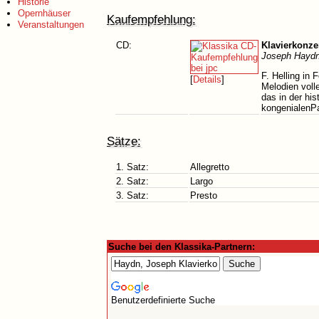
Historie
Opernhäuser
Kaufempfehlung:
Veranstaltungen
CD:
Klavierkonzer
Joseph Haydn
F. Helling in 
[
Details
]
Melodien voll
das in der his
kongenialenPar
Sätze:
1. Satz:
Allegretto
2. Satz:
Largo
3. Satz:
Presto
Suche bei den Klassika-Partnern:
Benutzerdefinierte Suche