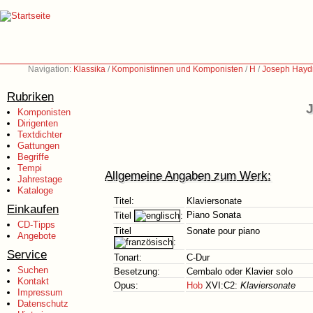
Navigation:
Klassika
/
Komponistinnen und Komponisten
/
H
/
Joseph Hayd
Rubriken
J
Komponisten
Dirigenten
Textdichter
Gattungen
Begriffe
Tempi
Allgemeine Angaben zum Werk:
Jahrestage
Kataloge
Titel:
Klaviersonate
Einkaufen
Piano Sonata
Titel
:
CD-Tipps
Titel
Sonate pour piano
Angebote
:
Service
Tonart:
C-Dur
Suchen
Besetzung:
Cembalo oder Klavier solo
Kontakt
Opus:
Hob
XVI:C2:
Klaviersonate
Impressum
Datenschutz