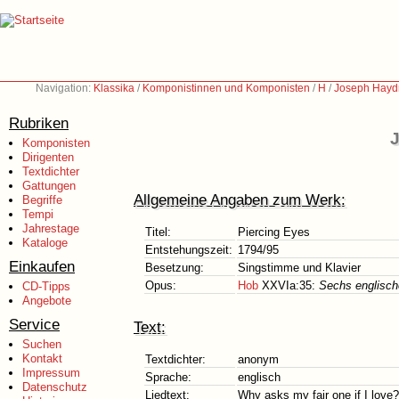
Navigation:
Klassika
/
Komponistinnen und Komponisten
/
H
/
Joseph Hayd
Rubriken
J
Komponisten
Dirigenten
Textdichter
Gattungen
Allgemeine Angaben zum Werk:
Begriffe
Tempi
Jahrestage
Titel:
Piercing Eyes
Kataloge
Entstehungszeit:
1794/95
Einkaufen
Besetzung:
Singstimme und Klavier
Opus:
Hob
XXVIa:35:
Sechs englisch
CD-Tipps
Angebote
Service
Text:
Suchen
Kontakt
Textdichter:
anonym
Impressum
Sprache:
englisch
Datenschutz
Liedtext:
Why asks my fair one if I love?