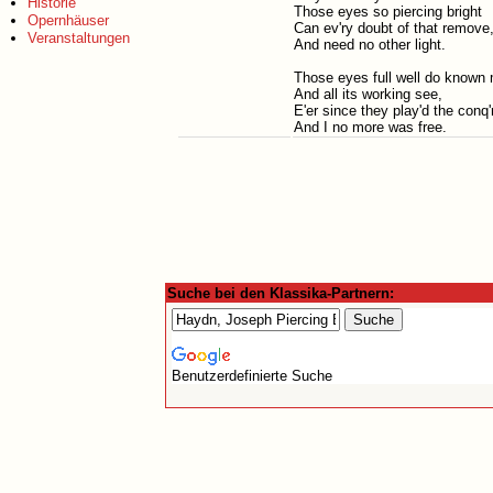
Historie
Those eyes so piercing bright
Opernhäuser
Can ev'ry doubt of that remove
Veranstaltungen
And need no other light.
Those eyes full well do known 
And all its working see,
E'er since they play'd the conq'r
And I no more was free.
Suche bei den Klassika-Partnern:
Benutzerdefinierte Suche