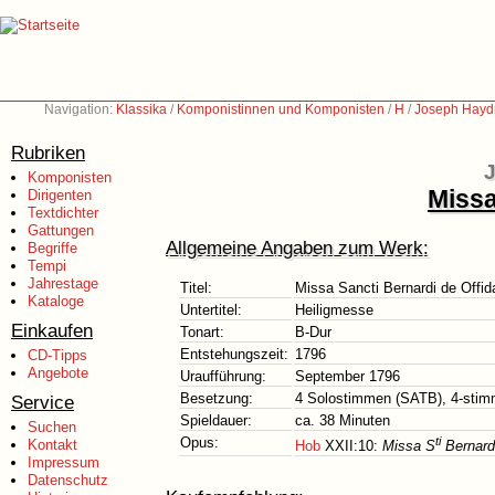
Navigation:
Klassika
/
Komponistinnen und Komponisten
/
H
/
Joseph Hayd
Rubriken
J
Komponisten
Missa
Dirigenten
Textdichter
Gattungen
Allgemeine Angaben zum Werk:
Begriffe
Tempi
Jahrestage
Titel:
Missa Sancti Bernardi de Offid
Kataloge
Untertitel:
Heiligmesse
Einkaufen
Tonart:
B-Dur
Entstehungszeit:
1796
CD-Tipps
Angebote
Uraufführung:
September 1796
Besetzung:
4 Solostimmen (SATB), 4-stimm
Service
Spieldauer:
ca. 38 Minuten
Suchen
Opus:
ti
Kontakt
Hob
XXII:10:
Missa S
Bernardi
Impressum
Datenschutz