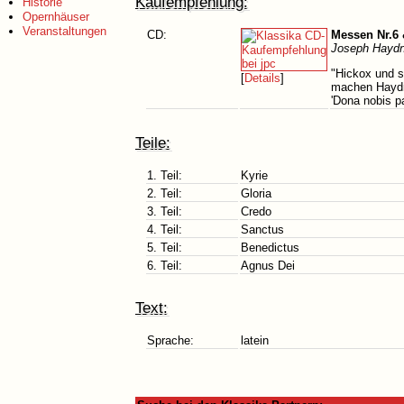
Kaufempfehlung:
Historie
Opernhäuser
Veranstaltungen
CD:
Messen Nr.6 
Joseph Haydn
"Hickox und s
[
Details
]
machen Haydns
'Dona nobis p
Teile:
1. Teil:
Kyrie
2. Teil:
Gloria
3. Teil:
Credo
4. Teil:
Sanctus
5. Teil:
Benedictus
6. Teil:
Agnus Dei
Text:
Sprache:
latein