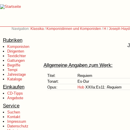
Navigation:
Klassika
/
Komponistinnen und Komponisten
/
H
/
Joseph Hayd
Rubriken
J
Komponisten
Dirigenten
Textdichter
Gattungen
Allgemeine Angaben zum Werk:
Begriffe
Tempi
Jahrestage
Titel:
Requiem
Kataloge
Tonart:
Es-Dur
Einkaufen
Opus:
Hob
XXIIa:Es11:
Requiem
CD-Tipps
Angebote
Service
Suchen
Kontakt
Impressum
Datenschutz