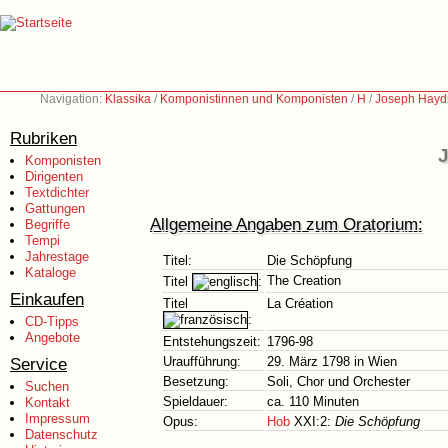
Navigation:
Klassika
/
Komponistinnen und Komponisten
/
H
/
Joseph Hayd
Rubriken
J
Komponisten
Dirigenten
Textdichter
Gattungen
Allgemeine Angaben zum Oratorium:
Begriffe
Tempi
Jahrestage
Titel:
Die Schöpfung
Kataloge
The Creation
Titel
:
Einkaufen
Titel
La Création
:
CD-Tipps
Angebote
Entstehungszeit:
1796-98
Service
Uraufführung:
29. März 1798 in Wien
Besetzung:
Soli, Chor und Orchester
Suchen
Spieldauer:
ca. 110 Minuten
Kontakt
Impressum
Opus:
Hob
XXI:2:
Die Schöpfung
Datenschutz