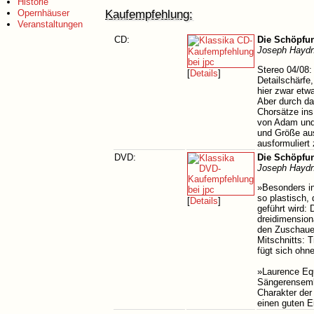
Historie
Kaufempfehlung:
Opernhäuser
Veranstaltungen
CD:
Die Schöpfun
Joseph Haydn
Stereo 04/08:
[
Details
]
Detailschärfe
hier zwar etwa
Aber durch da
Chorsätze ins
von Adam und 
und Größe aus
ausformuliert
DVD:
Die Schöpfu
Joseph Haydn
»Besonders in
so plastisch,
[
Details
]
geführt wird:
dreidimension
den Zuschaue
Mitschnitts: 
fügt sich oh
»Laurence Equ
Sängerensembl
Charakter der 
einen guten E