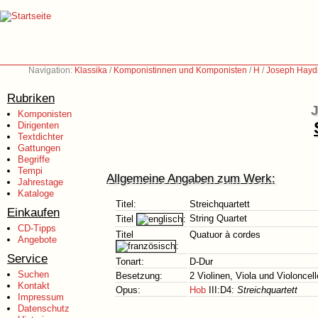
Navigation:
Klassika
/
Komponistinnen und Komponisten
/
H
/
Joseph Hayd
Rubriken
J
Komponisten
Dirigenten
Textdichter
Gattungen
Begriffe
Tempi
Allgemeine Angaben zum Werk:
Jahrestage
Kataloge
Titel:
Streichquartett
Einkaufen
String Quartet
Titel
:
CD-Tipps
Titel
Quatuor à cordes
Angebote
:
Service
Tonart:
D-Dur
Suchen
Besetzung:
2 Violinen, Viola und Violoncell
Kontakt
Opus:
Hob
III:D4:
Streichquartett
Impressum
Datenschutz