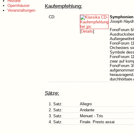
Historie
Kaufempfehlung:
Opernhäuser
Veranstaltungen
CD:
Symphonien 
Joseph Haydn
FonoForum 6/9
[
Details
]
Ausdrucksbese
Außergewöhnli
FonoForum 11/
Orchesters si
Symbole dess
FonoForum 11/
zwar auf kom
FonoForum 3/8
aufgenommen w
herausragend.
durchhörbare 
Sätze:
1. Satz:
Allegro
2. Satz:
Andante
3. Satz:
Menuet - Trio
4. Satz:
Finale. Presto assai