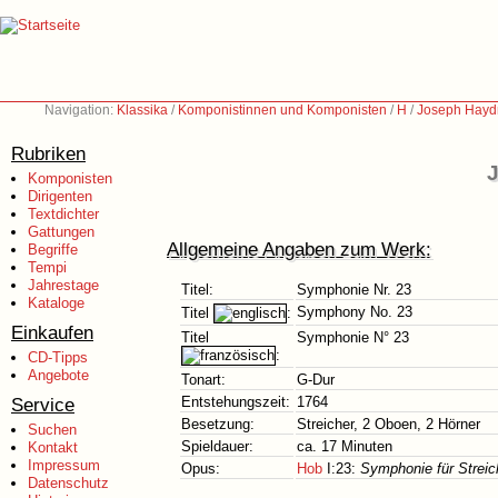
Navigation:
Klassika
/
Komponistinnen und Komponisten
/
H
/
Joseph Hayd
Rubriken
J
Komponisten
Dirigenten
Textdichter
Gattungen
Allgemeine Angaben zum Werk:
Begriffe
Tempi
Jahrestage
Titel:
Symphonie Nr. 23
Kataloge
Symphony No. 23
Titel
:
Einkaufen
Titel
Symphonie N° 23
:
CD-Tipps
Angebote
Tonart:
G-Dur
Service
Entstehungszeit:
1764
Besetzung:
Streicher, 2 Oboen, 2 Hörner
Suchen
Spieldauer:
ca. 17 Minuten
Kontakt
Impressum
Opus:
Hob
I:23:
Symphonie für Streic
Datenschutz