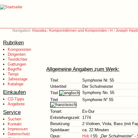
Navigation:
Klassika
/
Komponistinnen und Komponisten
/
H
/
Joseph Hayd
Rubriken
Komponisten
Dirigenten
Textdichter
Gattungen
Allgemeine Angaben zum Werk:
Begriffe
Tempi
Jahrestage
Titel:
Symphonie Nr. 55
Kataloge
Untertitel:
Der Schulmeister
Einkaufen
Symphony No. 55
Titel
:
CD-Tipps
Titel
Symphonie N° 55
Angebote
:
Service
Tonart:
Es-Dur
Entstehungszeit:
1774
Suchen
Besetzung:
2 Violinen, Viola, Bass (mit Fa
Kontakt
Impressum
Spieldauer:
ca. 22 Minuten
Datenschutz
Opus:
Hob
I:55:
„Der Schulmeister” - 