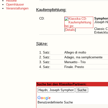
Historie
Opernhäuser
Veranstaltungen
Kaufempfehlung:
CD:
Symphoni
Joseph H
Classic C
[
Details
]
Entwicklu
Sätze:
1. Satz:
Allegro di molto
2. Satz:
Adagio, ma semplicemente
3. Satz:
Menuetto - Trio
4. Satz:
Finale. Presto
Suche bei den Klassika-Partnern:
Benutzerdefinierte Suche