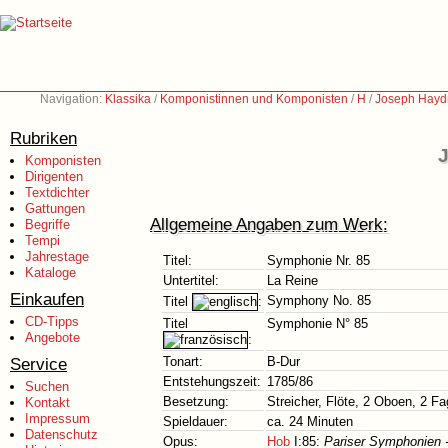
Navigation:
Klassika
/
Komponistinnen und Komponisten
/
H
/
Joseph Hayd
Rubriken
J
Komponisten
Dirigenten
Textdichter
Gattungen
Allgemeine Angaben zum Werk:
Begriffe
Tempi
Jahrestage
Titel:
Symphonie Nr. 85
Kataloge
Untertitel:
La Reine
Einkaufen
Symphony No. 85
Titel
:
CD-Tipps
Titel
Symphonie N° 85
Angebote
:
Service
Tonart:
B-Dur
Entstehungszeit:
1785/86
Suchen
Besetzung:
Streicher, Flöte, 2 Oboen, 2 Fa
Kontakt
Impressum
Spieldauer:
ca. 24 Minuten
Datenschutz
Opus:
Hob
I:85:
Pariser Symphonien - 