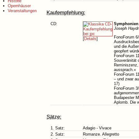
Historie
Opernhäuser
Veranstaltungen
Kaufempfehlung:
CD:
Symphonien 
Joseph Haydn
FonoForum 6/9
[
Details
]
Ausdrucksbese
und die Außer
geopfert würd
FonoForum 11/
Souveränität 
Reminiszenz, 
aussprach.«
FonoForum 11/
– und zwar a
17)
FonoForum 3/8
aufgenommen w
Budapester Mu
Aplomb. Die w
Sätze:
1. Satz:
Adagio - Vivace
2. Satz:
Romanze. Allegretto