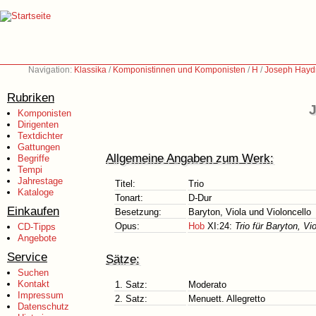
Navigation:
Klassika
/
Komponistinnen und Komponisten
/
H
/
Joseph Hayd
Rubriken
J
Komponisten
Dirigenten
Textdichter
Gattungen
Allgemeine Angaben zum Werk:
Begriffe
Tempi
Jahrestage
Titel:
Trio
Kataloge
Tonart:
D-Dur
Einkaufen
Besetzung:
Baryton, Viola und Violoncello
Opus:
Hob
XI:24:
Trio für Baryton, Vi
CD-Tipps
Angebote
Service
Sätze:
Suchen
Kontakt
1. Satz:
Moderato
Impressum
2. Satz:
Menuett. Allegretto
Datenschutz