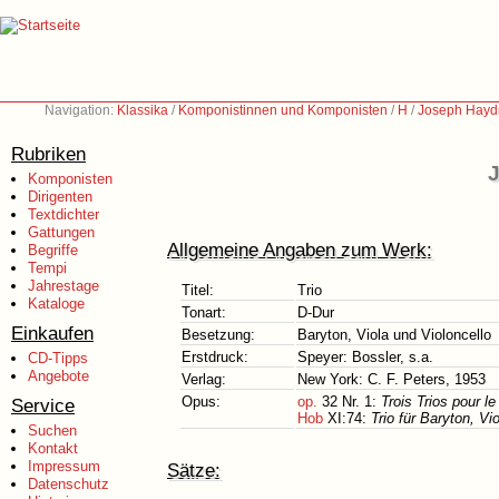
Navigation:
Klassika
/
Komponistinnen und Komponisten
/
H
/
Joseph Hayd
Rubriken
J
Komponisten
Dirigenten
Textdichter
Gattungen
Allgemeine Angaben zum Werk:
Begriffe
Tempi
Jahrestage
Titel:
Trio
Kataloge
Tonart:
D-Dur
Einkaufen
Besetzung:
Baryton, Viola und Violoncello
Erstdruck:
Speyer: Bossler, s.a.
CD-Tipps
Angebote
Verlag:
New York: C. F. Peters, 1953
Opus:
op.
32 Nr. 1:
Trois Trios pour 
Service
Hob
XI:74:
Trio für Baryton, Vi
Suchen
Kontakt
Impressum
Sätze:
Datenschutz