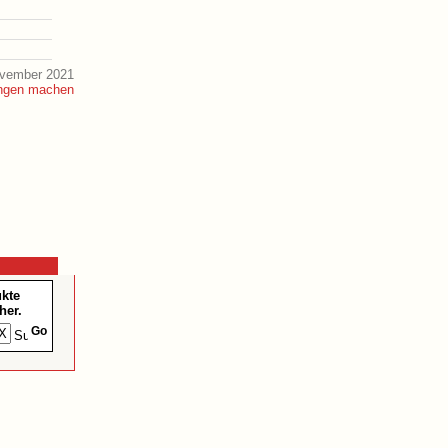
ovember 2021
ukte
her.
Go