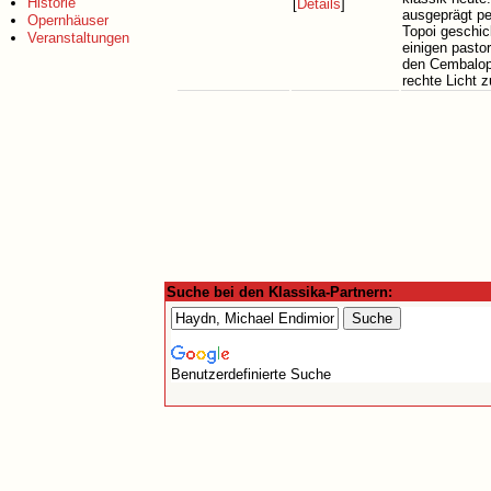
Historie
[
Details
]
ausgeprägt pe
Opernhäuser
Topoi geschic
Veranstaltungen
einigen pasto
den Cembalopa
rechte Licht 
Suche bei den Klassika-Partnern:
Benutzerdefinierte Suche