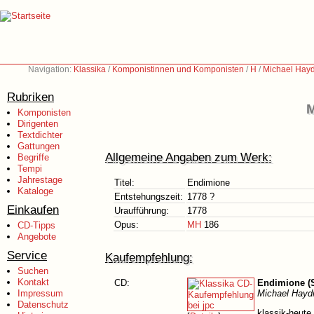
Navigation:
Klassika
/
Komponistinnen und Komponisten
/
H
/
Michael Hay
Rubriken
M
Komponisten
Dirigenten
Textdichter
Gattungen
Allgemeine Angaben zum Werk:
Begriffe
Tempi
Jahrestage
Titel:
Endimione
Kataloge
Entstehungszeit:
1778 ?
Einkaufen
Uraufführung:
1778
Opus:
MH
186
CD-Tipps
Angebote
Service
Kaufempfehlung:
Suchen
Kontakt
CD:
Endimione (S
Impressum
Michael Hayd
Datenschutz
klassik-heute