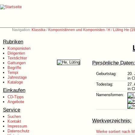
Navigation:
Klassika
/
Komponistinnen und Komponisten
/
H
/
Lüting He (1
Rubriken
Komponisten
Dirigenten
Textdichter
Persönliche Daten:
Gattungen
Begriffe
Tempi
Geburtstag:
20. 
Jahrestage
in C
Kataloge
Todestag:
27. 
in C
Einkaufen
Namensformen:
CD-Tipps
Angebote
Service
Suchen
Werkverzeichnis:
Kontakt
Impressum
Datenschutz
Werke sortiert nach M