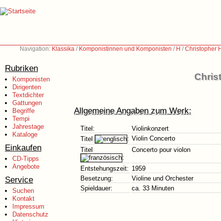
Navigation:
Klassika
/
Komponistinnen und Komponisten
/
H
/
Christopher 
Rubriken
Chris
Komponisten
Dirigenten
Textdichter
Gattungen
Allgemeine Angaben zum Werk:
Begriffe
Tempi
Jahrestage
Titel:
Violinkonzert
Kataloge
Violin Concerto
Titel
:
Einkaufen
Titel
Concerto pour violon
:
CD-Tipps
Angebote
Entstehungszeit:
1959
Service
Besetzung:
Violine und Orchester
Spieldauer:
ca. 33 Minuten
Suchen
Kontakt
Impressum
Datenschutz