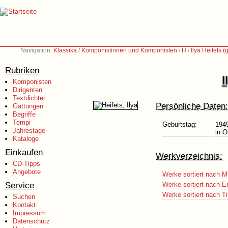
Navigation:
Klassika
/
Komponistinnen und Komponisten
/
H
/
Ilya Heifets 
Rubriken
I
Komponisten
Dirigenten
Textdichter
Persönliche Daten:
Gattungen
Begriffe
Tempi
Geburtstag:
194
Jahrestage
in 
Kataloge
Einkaufen
Werkverzeichnis:
CD-Tipps
Angebote
Werke sortiert nach M
Service
Werke sortiert nach E
Werke sortiert nach Ti
Suchen
Kontakt
Impressum
Datenschutz