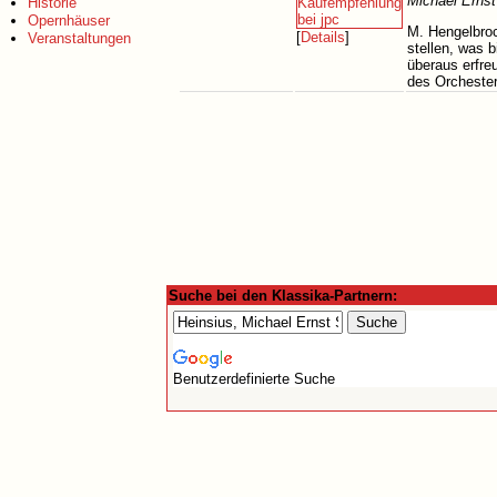
Michael Ernst
Historie
Opernhäuser
M. Hengelbroc
[
Details
]
Veranstaltungen
stellen, was 
überaus erfre
des Orchester
Suche bei den Klassika-Partnern:
Benutzerdefinierte Suche