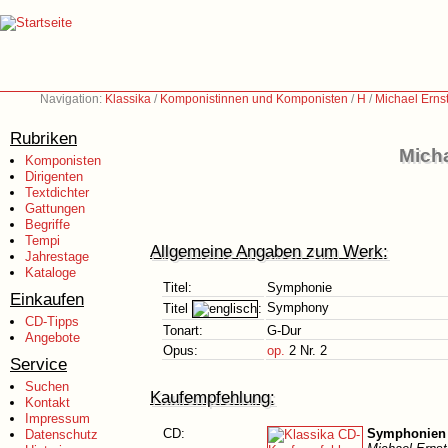
Navigation:
Klassika
/
Komponistinnen und Komponisten
/
H
/
Michael Erns
Rubriken
Micha
Komponisten
Dirigenten
Textdichter
Gattungen
Begriffe
Tempi
Allgemeine Angaben zum Werk:
Jahrestage
Kataloge
Titel:
Symphonie
Einkaufen
Symphony
Titel
:
CD-Tipps
Tonart:
G-Dur
Angebote
Opus:
op.
2 Nr. 2
Service
Suchen
Kaufempfehlung:
Kontakt
Impressum
CD:
Symphonien 
Datenschutz