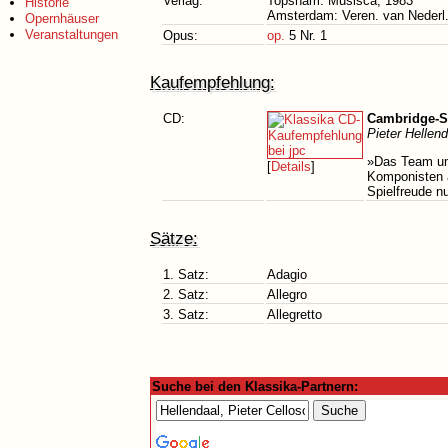
Verlag:
Topsham: Musisca, 1983
Historie
Amsterdam: Veren. van Nederl
Opernhäuser
Veranstaltungen
Opus:
op.
5 Nr. 1
Kaufempfehlung:
CD:
Cambridge-So
Pieter Hellen
»Das Team um
[
Details
]
Komponisten a
Spielfreude n
Sätze:
1. Satz:
Adagio
2. Satz:
Allegro
3. Satz:
Allegretto
Suche bei den Klassika-Partnern: