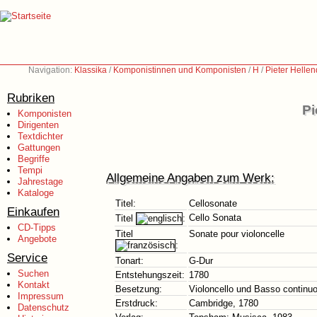
Navigation:
Klassika
/
Komponistinnen und Komponisten
/
H
/
Pieter Helle
Rubriken
Pi
Komponisten
Dirigenten
Textdichter
Gattungen
Begriffe
Tempi
Allgemeine Angaben zum Werk:
Jahrestage
Kataloge
Titel:
Cellosonate
Einkaufen
Cello Sonata
Titel
:
CD-Tipps
Titel
Sonate pour violoncelle
Angebote
:
Service
Tonart:
G-Dur
Suchen
Entstehungszeit:
1780
Kontakt
Besetzung:
Violoncello und Basso continuo
Impressum
Erstdruck:
Cambridge, 1780
Datenschutz