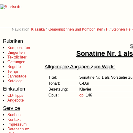
Navigation:
Klassika
/
Komponistinnen und Komponisten
/
H
/
Stephen Hell
Rubriken
S
Komponisten
Sonatine Nr. 1 al
Dirigenten
Textdichter
Gattungen
Allgemeine Angaben zum Werk:
Begriffe
Tempi
Jahrestage
Titel:
Sonatine Nr. 1 als Vorstudie z
Kataloge
Tonart:
C-Dur
Einkaufen
Besetzung:
Klavier
Opus:
op.
146
CD-Tipps
Angebote
Service
Suchen
Kontakt
Impressum
Datenschutz