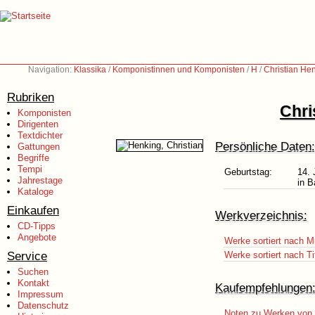
Navigation:
Klassika
/
Komponistinnen und Komponisten
/
H
/
Christian He
Rubriken
Chri
Komponisten
Dirigenten
Textdichter
Persönliche Daten:
Gattungen
Begriffe
Tempi
Geburtstag:
14. 
Jahrestage
in B
Kataloge
Einkaufen
Werkverzeichnis:
CD-Tipps
Angebote
Werke sortiert nach M
Service
Werke sortiert nach Ti
Suchen
Kontakt
Kaufempfehlungen
Impressum
Datenschutz
Noten zu Werken von C