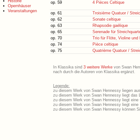
Historie
op. 59
4 Pièces Celtique
Opernhäuser
Veranstaltungen
op. 61
Troisième Quatuor / Streic
op. 62
Sonate celtique
op. 63
Rhapsodie gaélique
op. 65
Serenade für Streichquarte
op. 70
Trio für Flöte, Violine und
op. 74
Pièce celtique
op. 75
Quatrième Quatuor / Streic
In Klassika sind
3 weitere Werke
von Swan Henne
nach durch die Autoren von Klassika ergänzt.
Legende:
zu diesem Werk von Swan Hennessy liegen ausf
zu diesem Werk von Swan Hennessy liegt das Li
zu diesem Werk von Swan Hennessy liegt eine
zu diesem Werk von Swan Hennessy liegt eine
zu diesem Werk von Swan Hennessy können Sie