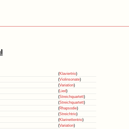
l
(
Klaviertrio
)
(
Violinsonate
)
(
Variation
)
(
Lied
)
(
Streichquartett
)
(
Streichquartett
)
(
Rhapsodie
)
(
Streichtrio
)
(
Klarinettentrio
)
(
Variation
)