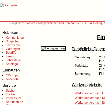
Navigation:
Klassika
/
Komponistinnen und Komponisten
/
H
/
Fini Henriqu
Rubriken
Fin
Komponisten
Dirigenten
Textdichter
Persönliche Daten:
Gattungen
Begriffe
Tempi
Geburtstag:
20.
Jahrestage
in 
Kataloge
Todestag:
27. 
in 
Einkaufen
Bemerkung:
Fini
CD-Tipps
Angebote
Werkverzeichnis:
Service
Suchen
Werke sortiert nach O
Kontakt
Werke sortiert nach M
Impressum
Datenschutz
Werke sortiert nach E