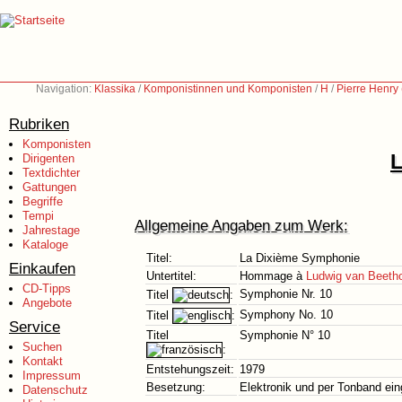
Navigation:
Klassika
/
Komponistinnen und Komponisten
/
H
/
Pierre Henry
Rubriken
Komponisten
L
Dirigenten
Textdichter
Gattungen
Begriffe
Tempi
Allgemeine Angaben zum Werk:
Jahrestage
Kataloge
Titel:
La Dixième Symphonie
Einkaufen
Untertitel:
Hommage à
Ludwig van Beeth
CD-Tipps
Symphonie Nr. 10
Titel
:
Angebote
Symphony No. 10
Titel
:
Service
Titel
Symphonie N° 10
Suchen
:
Kontakt
Entstehungszeit:
1979
Impressum
Besetzung:
Elektronik und per Tonband ein
Datenschutz