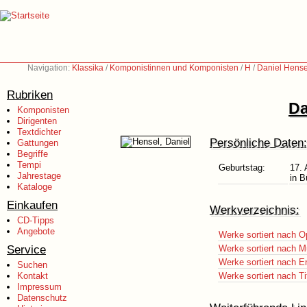
Navigation:
Klassika
/
Komponistinnen und Komponisten
/
H
/
Daniel Hense
Rubriken
Da
Komponisten
Dirigenten
Textdichter
Persönliche Daten:
Gattungen
Begriffe
Tempi
Geburtstag:
17. 
Jahrestage
in B
Kataloge
Einkaufen
Werkverzeichnis:
CD-Tipps
Angebote
Werke sortiert nach O
Service
Werke sortiert nach M
Werke sortiert nach E
Suchen
Kontakt
Werke sortiert nach Ti
Impressum
Datenschutz