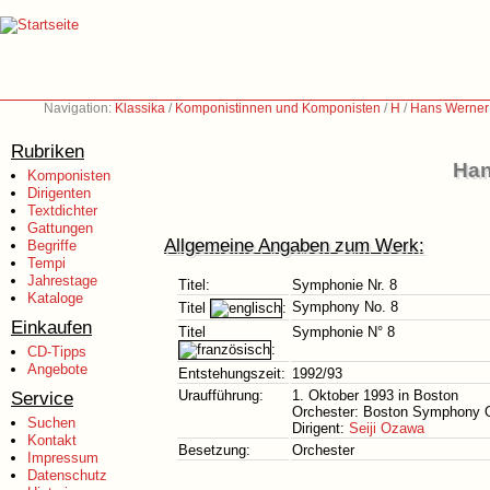
Navigation:
Klassika
/
Komponistinnen und Komponisten
/
H
/
Hans Werner
Rubriken
Han
Komponisten
Dirigenten
Textdichter
Gattungen
Allgemeine Angaben zum Werk:
Begriffe
Tempi
Jahrestage
Titel:
Symphonie Nr. 8
Kataloge
Symphony No. 8
Titel
:
Einkaufen
Titel
Symphonie N° 8
:
CD-Tipps
Angebote
Entstehungszeit:
1992/93
Service
Uraufführung:
1. Oktober 1993 in Boston
Orchester: Boston Symphony 
Suchen
Dirigent:
Seiji Ozawa
Kontakt
Besetzung:
Orchester
Impressum
Datenschutz