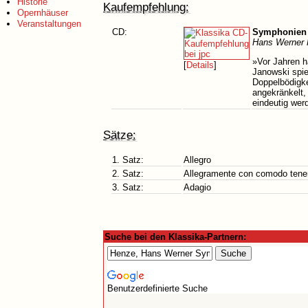
Historie
Kaufempfehlung:
Opernhäuser
Veranstaltungen
CD:
Symphonien 
Hans Werner 
»Vor Jahren ha
[
Details
]
Janowski spie
Doppelbödigke
angekränkelt,
eindeutig wer
Sätze:
1. Satz:
Allegro
2. Satz:
Allegramente con comodo tenere
3. Satz:
Adagio
Suche bei den Klassika-Partnern:
Benutzerdefinierte Suche