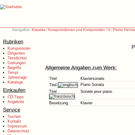
Navigation:
Klassika
/
Komponistinnen und Komponisten
/
H
/
Pierre Herma
Rubriken
P
Komponisten
Dirigenten
Textdichter
Gattungen
Allgemeine Angaben zum Werk:
Begriffe
Tempi
Jahrestage
Titel:
Klaviersonate
Kataloge
Piano Sonata
Titel
:
Einkaufen
Titel
Sonate pour piano
:
CD-Tipps
Angebote
Besetzung:
Klavier
Service
Suchen
Kontakt
Impressum
Datenschutz