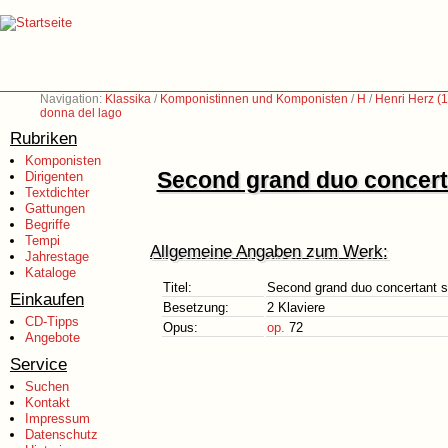
Navigation:
Klassika
/
Komponistinnen und Komponisten
/
H
/
Henri Herz (
donna del lago
Rubriken
Komponisten
Second grand duo concerta
Dirigenten
Textdichter
Gattungen
Begriffe
Tempi
Allgemeine Angaben zum Werk:
Jahrestage
Kataloge
Titel:
Second grand duo concertant su
Einkaufen
Besetzung:
2 Klaviere
CD-Tipps
Opus:
op.
72
Angebote
Service
Suchen
Kontakt
Impressum
Datenschutz