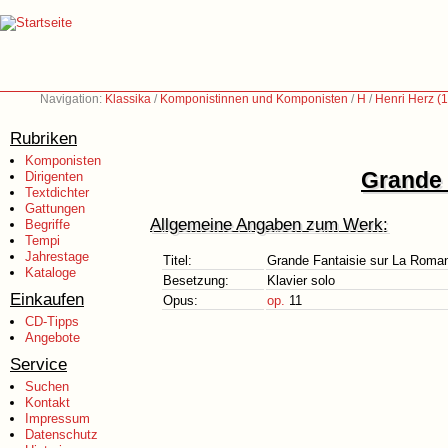
Navigation:
Klassika
/
Komponistinnen und Komponisten
/
H
/
Henri Herz (
Rubriken
Komponisten
Grande 
Dirigenten
Textdichter
Gattungen
Allgemeine Angaben zum Werk:
Begriffe
Tempi
Jahrestage
Titel:
Grande Fantaisie sur La Roma
Kataloge
Besetzung:
Klavier solo
Einkaufen
Opus:
op.
11
CD-Tipps
Angebote
Service
Suchen
Kontakt
Impressum
Datenschutz