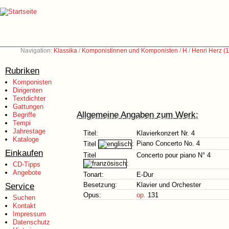
Navigation:
Klassika
/
Komponistinnen und Komponisten
/
H
/
Henri Herz (
Rubriken
Komponisten
Dirigenten
Textdichter
Gattungen
Allgemeine Angaben zum Werk:
Begriffe
Tempi
Jahrestage
Titel:
Klavierkonzert Nr. 4
Kataloge
Piano Concerto No. 4
Titel
:
Einkaufen
Titel
Concerto pour piano N° 4
:
CD-Tipps
Angebote
Tonart:
E-Dur
Service
Besetzung:
Klavier und Orchester
Opus:
op.
131
Suchen
Kontakt
Impressum
Datenschutz