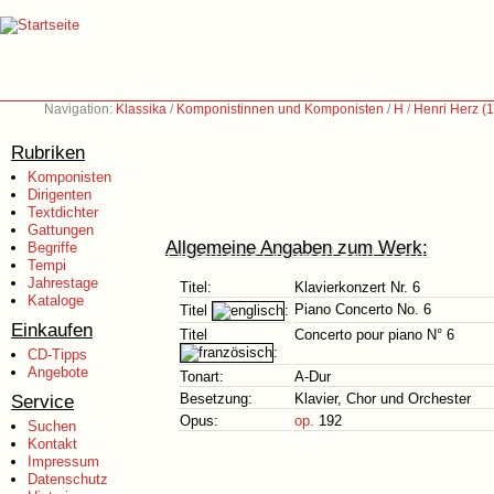
Navigation:
Klassika
/
Komponistinnen und Komponisten
/
H
/
Henri Herz (
Rubriken
Komponisten
Dirigenten
Textdichter
Gattungen
Allgemeine Angaben zum Werk:
Begriffe
Tempi
Jahrestage
Titel:
Klavierkonzert Nr. 6
Kataloge
Piano Concerto No. 6
Titel
:
Einkaufen
Titel
Concerto pour piano N° 6
:
CD-Tipps
Angebote
Tonart:
A-Dur
Service
Besetzung:
Klavier, Chor und Orchester
Opus:
op.
192
Suchen
Kontakt
Impressum
Datenschutz