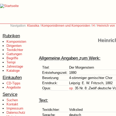
Navigation:
Klassika
/
Komponistinnen und Komponisten
/
H
/
Heinrich von
Rubriken
Heinric
Komponisten
Dirigenten
Textdichter
Gattungen
Allgemeine Angaben zum Werk:
Begriffe
Tempi
Jahrestage
Titel:
Der Morgenstern
Kataloge
Entstehungszeit:
1880
Einkaufen
Besetzung:
4-stimmiger gemischter Chor
Erstdruck:
Leipzig: E. W. Fritzsch, 1882
CD-Tipps
Angebote
Opus:
op.
35 Nr. 8:
Zwölf deutsche Vo
Service
Text:
Suchen
Kontakt
Impressum
Textdichter:
Volkslied
Datenschutz
Sprache:
deutsch