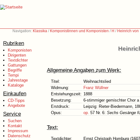
Navigation:
Klassika
/
Komponistinnen und Komponisten
/
H
/
Heinrich von
Rubriken
Heinric
Komponisten
Dirigenten
Textdichter
Gattungen
Allgemeine Angaben zum Werk:
Begriffe
Tempi
Jahrestage
Titel:
Weihnachtslied
Kataloge
Widmung:
Franz Wüllner
Einkaufen
Entstehungszeit:
1888
Besetzung:
6-stimmiger gemischter Chor a
CD-Tipps
Angebote
Erstdruck:
Leipzig: Rieter-Biedermann, 18
Opus:
op.
57 Nr. 6:
Sechs Gesänge für
Service
Suchen
Kontakt
Text:
Impressum
Datenschutz
Textdichter:
Ernst Christoph Homburg (1607