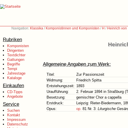
Navigation:
Klassika
/
Komponistinnen und Komponisten
/
H
/
Heinrich von
Rubriken
Heinric
Komponisten
Dirigenten
Textdichter
Gattungen
Allgemeine Angaben zum Werk:
Begriffe
Tempi
Jahrestage
Titel:
Zur Passionszeit
Kataloge
Widmung:
Friedrich Spitta
Einkaufen
Entstehungszeit:
1893
Uraufführung:
2. Februar 1894 in Straßburg 
CD-Tipps
Angebote
Besetzung:
gemischter Chor a cappella
Erstdruck:
Leipzig: Rieter-Biedermann, 18
Service
Opus:
op.
81 Nr. 3:
Liturgische Gesäng
Suchen
Kontakt
Impressum
Datenschutz