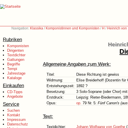
Navigation:
Klassika
/
Komponistinnen und Komponisten
/
H
/
Heinrich von
Rubriken
Heinric
Komponisten
Di
Dirigenten
Textdichter
Gattungen
Allgemeine Angaben zum Werk:
Begriffe
Tempi
Jahrestage
Titel:
Diese Richtung ist gewiss
Kataloge
Widmung:
Elise Breiderhoff (Dozentin fü
Einkaufen
Entstehungszeit:
1892 ?
Besetzung:
3 Solo-Soprane (oder Chor) mit 
CD-Tipps
Angebote
Erstdruck:
Leipzig: Rieter-Biedermann, 18
Opus:
op.
79 Nr. 5:
Fünf Canon's (aus
Service
Suchen
Kontakt
Text:
Impressum
Datenschutz
Textdichter:
Johann Wolfgang von Goethe
(