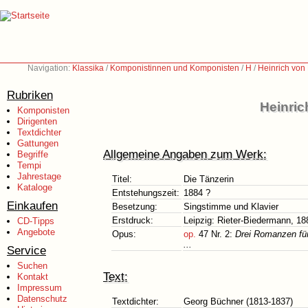
Navigation:
Klassika
/
Komponistinnen und Komponisten
/
H
/
Heinrich von
Rubriken
Heinric
Komponisten
Dirigenten
Textdichter
Gattungen
Allgemeine Angaben zum Werk:
Begriffe
Tempi
Jahrestage
Titel:
Die Tänzerin
Kataloge
Entstehungszeit:
1884 ?
Einkaufen
Besetzung:
Singstimme und Klavier
Erstdruck:
Leipzig: Rieter-Biedermann, 18
CD-Tipps
Angebote
Opus:
op.
47 Nr. 2:
Drei Romanzen für
...
Service
Suchen
Text:
Kontakt
Impressum
Datenschutz
Textdichter:
Georg Büchner (1813-1837)