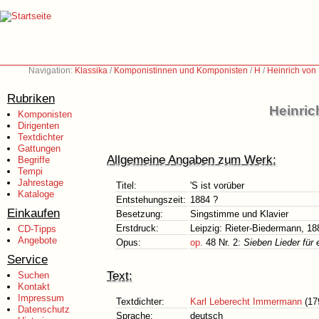
Navigation:
Klassika
/
Komponistinnen und Komponisten
/
H
/
Heinrich von
Rubriken
Heinric
Komponisten
Dirigenten
Textdichter
Gattungen
Allgemeine Angaben zum Werk:
Begriffe
Tempi
Jahrestage
Titel:
'S ist vorüber
Kataloge
Entstehungszeit:
1884 ?
Einkaufen
Besetzung:
Singstimme und Klavier
Erstdruck:
Leipzig: Rieter-Biedermann, 18
CD-Tipps
Angebote
Opus:
op.
48 Nr. 2:
Sieben Lieder für 
Service
Text:
Suchen
Kontakt
Impressum
Textdichter:
Karl Leberecht Immermann
(17
Datenschutz
Sprache:
deutsch