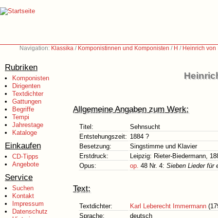
Navigation:
Klassika
/
Komponistinnen und Komponisten
/
H
/
Heinrich von
Rubriken
Heinric
Komponisten
Dirigenten
Textdichter
Gattungen
Allgemeine Angaben zum Werk:
Begriffe
Tempi
Jahrestage
Titel:
Sehnsucht
Kataloge
Entstehungszeit:
1884 ?
Einkaufen
Besetzung:
Singstimme und Klavier
Erstdruck:
Leipzig: Rieter-Biedermann, 18
CD-Tipps
Angebote
Opus:
op.
48 Nr. 4:
Sieben Lieder für 
Service
Text:
Suchen
Kontakt
Impressum
Textdichter:
Karl Leberecht Immermann
(17
Datenschutz
Sprache:
deutsch